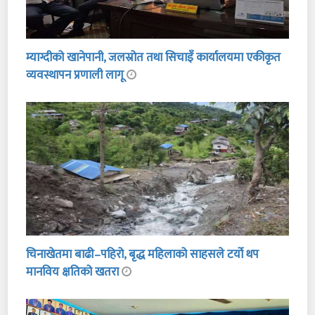
म्याग्दीको खानेपानी, जलस्रोत तथा सिचाइँ कार्यालयमा एकीकृत
व्यवस्थापन प्रणाली लागू
चिनाखेतमा बाढी–पहिरो, बृद्ध महिलाको साहसले टर्यो थप
मानविय क्षतिको खतरा