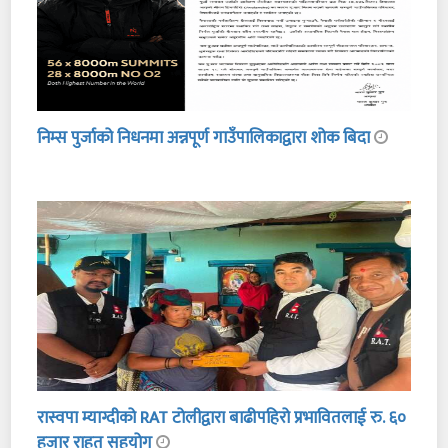
निम्स पुर्जाको निधनमा अन्नपूर्ण गाउँपालिकाद्वारा शोक बिदा
रास्वपा म्याग्दीको RAT टोलीद्वारा बाढीपहिरो प्रभावितलाई रु. ६०
हजार राहत सहयोग