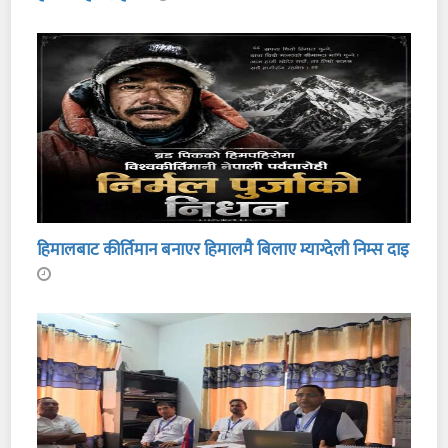
हिमालबाट कीर्तिमान बनाएर हिमालमै बिलाए म्याग्देली निम्स दाइ